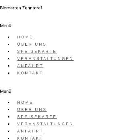
Zum Inhalt springen
Biergarten Zehntgraf
Datum
Menü
Juli 04 - 06 2025
HOME
ÜBER UNS
Vorbei!
SPEISEKARTE
Uhrzeit
VERANSTALTUNGEN
ANFAHRT
10:00 - 23:00
KONTAKT
Wein am Main 2025
Menü
HOME
ÜBER UNS
Schreibe einen Kommentar
SPEISEKARTE
VERANSTALTUNGEN
Deine E-Mail-Adresse wird nicht veröffentlicht.
ANFAHRT
Erforderliche Felder sind mit
*
markiert
KONTAKT