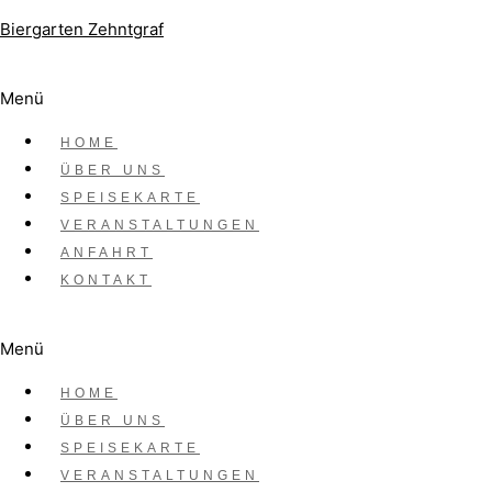
Zum Inhalt springen
Biergarten Zehntgraf
Menü
Datum
HOME
Aug. 01 2025
ÜBER UNS
SPEISEKARTE
Vorbei!
VERANSTALTUNGEN
Sunsibar Live
ANFAHRT
KONTAKT
Menü
HOME
Schreibe einen Kommentar
ÜBER UNS
SPEISEKARTE
Deine E-Mail-Adresse wird nicht veröffentlicht.
VERANSTALTUNGEN