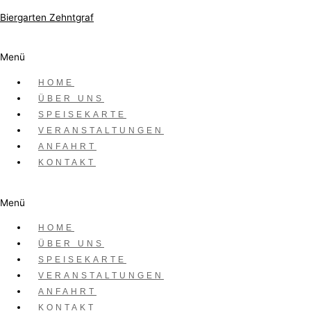
Zum Inhalt springen
Biergarten Zehntgraf
Datum
Menü
Juli 25 2025
HOME
ÜBER UNS
Vorbei!
SPEISEKARTE
Allegria Live
VERANSTALTUNGEN
ANFAHRT
KONTAKT
Schreibe einen Kommentar
Menü
HOME
Deine E-Mail-Adresse wird nicht veröffentlicht.
ÜBER UNS
Erforderliche Felder sind mit
*
markiert
SPEISEKARTE
VERANSTALTUNGEN
Kommentar
*
ANFAHRT
KONTAKT