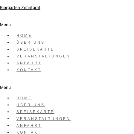
Zum Inhalt springen
Biergarten Zehntgraf
Menü
Datum
HOME
Juli 08 2023
ÜBER UNS
SPEISEKARTE
Vorbei!
VERANSTALTUNGEN
ANFAHRT
KONTAKT
Uhrzeit
18:00 - 23:00
Menü
All 4 Music live im Biergarten ZehntGraf
HOME
ÜBER UNS
ALL4Music Wipfeld im Biergarten ZehntGraf
SPEISEKARTE
☀️Wir bitten um telefonische Reservierung unter 09384 /
VERANSTALTUNGEN
8825255
ANFAHRT
KONTAKT